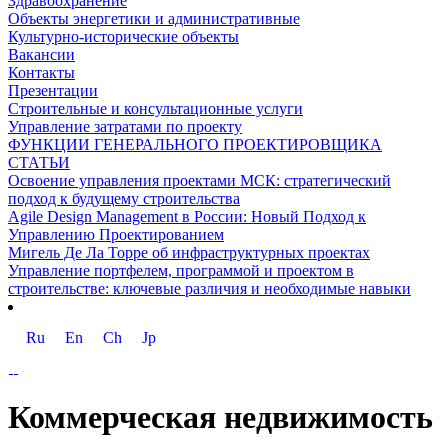
Здравоохранение
Объекты энергетики и административные
Культурно-исторические объекты
Вакансии
Контакты
Презентации
Строительные и консультационные услуги
Управление затратами по проекту
ФУНКЦИИ ГЕНЕРАЛЬНОГО ПРОЕКТИРОВЩИКА
СТАТЬИ
Освоение управления проектами МСК: стратегический
подход к будущему строительства
Agile Design Management в России: Новый Подход к
Управлению Проектированием
Мигель Де Ла Торре об инфраструктурных проектах
Управление портфелем, программой и проектом в
строительстве: ключевые различия и необходимые навыки
Ru
En
Ch
Jp
Коммерческая недвижимость